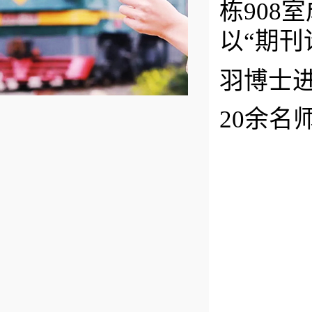
栋908
以“期
羽
博士
20余名