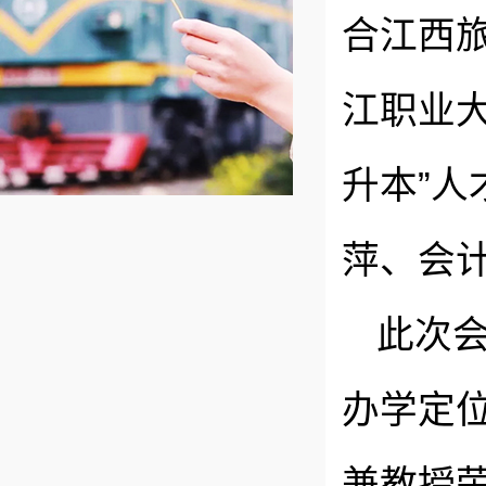
合江西
江职业
升本”
萍、会
此次
办学定
兼教授