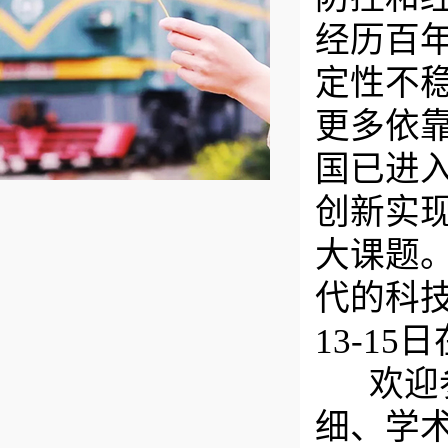
经历百
定性不
更多依
国已进
创新实
大课题。
代的科技
13-1
欢迎参
细、学