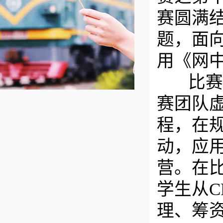
赛圆满
题，面
用《网
比赛期
赛团队
程，在
动，应
营。在
学生从
理、筹