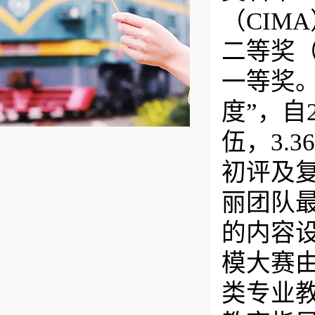
（CIM
二等奖
一等奖。
度”，自2
伍，3.
初评及
丽团队
的内容
模大赛
类专业