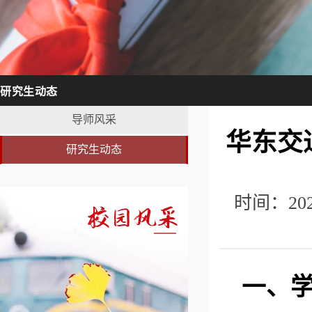
研究生动态
导师风采
华东交
研究生动态
时间：20
一、