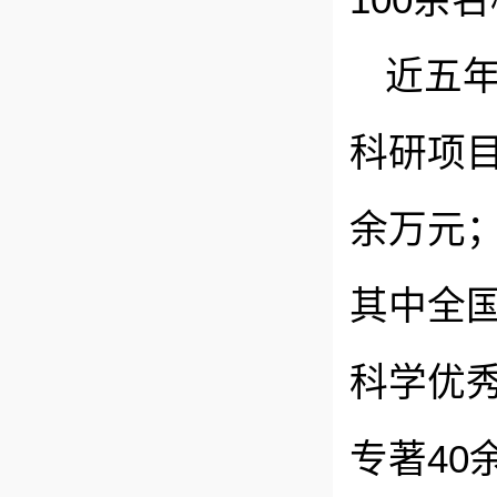
100
余名
近五
科研项
余万元
其中全
科学优
专著
40