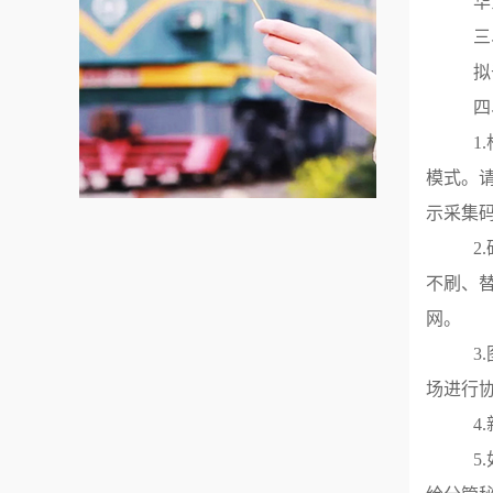
华
三
拟
四
1
模式。请
示采集
2
不刷、
网。
3
场进行
4
5