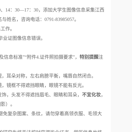
、14：30—17：30，添加大学生图像信息采集江西
与姓名，咨询电话：0791-83985057。
集工作。
毕业证图像信息错误。
及信息标准”“附件4.证件照拍摄要求”，
特别提醒
注
视，耳朵对称，左右肩膀平衡，嘴唇自然闭合。
镜，镜框不得遮挡眼睛，眼镜不能有反光。
发饰，头发不得遮挡眉毛、眼睛和耳朵，
不宜化妆
，
阴影）。
避免复杂图案、条纹，请勿穿着高领衣服、毛领大