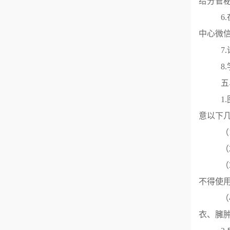
给分管
6
中心微信号
7
8
五
1
意以下
（
（
（
不得使
（
衣、臃