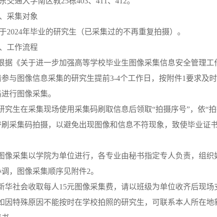
东交通大学南区教
25栋403、411、412。
、采集对象
于
2024年毕业的研究生（已采集过的不再重复拍摄）。
、工作流程
.根据《关于进一步加强高等学校毕业生图像采集信息安全管理工
参与图像信息采集的研究生提前3-4个工作日，按附件1要求及
码进行图像采集。
.研究生在采集现场使用采集码刷取信息后领取“拍摄序号”，依“
替刷采集码拍摄，以避免出现图像和信息不符现象，致使毕业证
.图像采集以学院为单位进行，各专业由秘书指定专人负责，组
协调，图像采集顺序见附件2。
.新华社会收取每人15元图像采集费，请以班级为单位收齐后现
.如因特殊原因不能按时在学校拍照的研究生，可联系本人所在