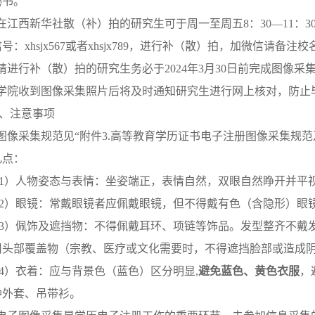
秘书。
.在江西新华社散（补）拍的研究生可于周一至周五8：30—11：30
：xhsjx567或者xhsjx789，进行补（散）拍，加微信请备注校名
.请
进行补（散）拍的
研究生务必于
2024年3月30日前完成图像采
.学院收到图像采集照片后将及时通知研究生进行网上核对，防止
、注意事项
.图像采集规范见“附件3.高等教育学历证书电子注册图像采集规范
几点：
1）人物姿态与表情：坐姿端正，表情自然，双眼自然睁开并平
2）眼镜：常戴眼镜者应佩戴眼镜，但不得戴有色（含隐形）眼
3）佩饰及遮挡物：不得佩戴耳环、项链等饰品。发型整齐不戴
用头部覆盖物（宗教、医疗或文化需要时，不得遮挡脸部或造成
4）衣着：应与背景色（蓝色）区分明显,
避免蓝色、黄色衣服
，
肿外套、吊带衫。