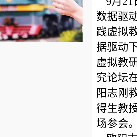
9月21
数据驱
践虚拟
据驱动
虚拟教
究论坛
阳志刚
得生教
场参会