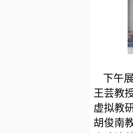
下午
王芸教
虚拟教
胡俊南