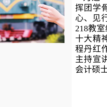
挥团学
心、见
218
十大精
程丹红
主持宣
会计硕