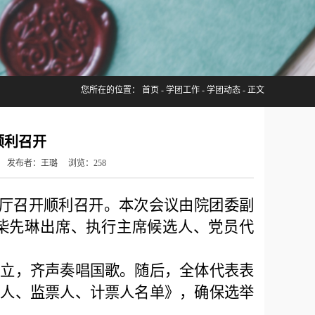
您所在的位置：
首页
-
学团工作
-
学团动态
- 正文
顺利召开
郑鸣秀 发布者：王璐 浏览：
258
报告厅召开顺利召开。本次会议由院团委副
柴先琳出席、执行主席候选人、党员代
。
起立，齐声奏唱国歌。随后，全体代表表
票人、监票人、计票人名单》，确保选举