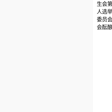
生会
人选
委员
会酝