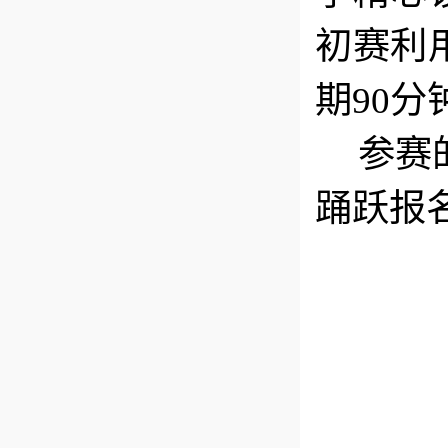
初赛利
期90
参赛
踊跃报名