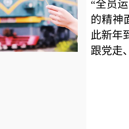
“全员
的精神
此新年
跟党走