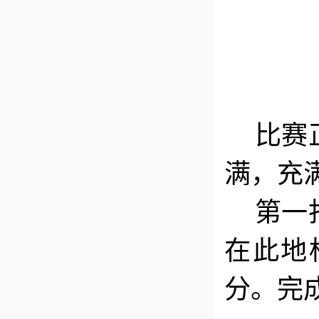
比赛
满，充
第一
在此地
分。完