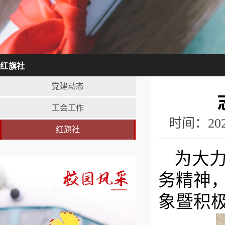
红旗社
党建动态
工会工作
时间：20
红旗社
为大
务精神，
象暨积