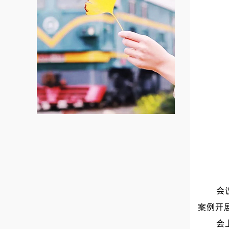
会
案例开
会