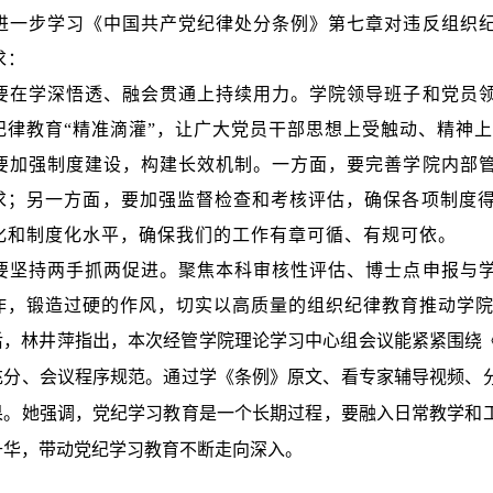
进一步学习《中国共产党纪律处分条例》第七章对违反组织
求：
要在学深悟透、融会贯通上持续用力。
学院领导班子和党员
纪律教育
“精准滴灌”，让广大党员干部思想上受触动、精神
要加强制度建设，构建长效机制。
一方面，要完善学院内部
求；另一方面，要加强监督检查和考核评估，确保各项制度
化和制度化水平，确保我们的工作有章可循、有规可依。
要坚持两手抓两促进。
聚焦本科审核性评估、博士点申报与
作，锻造过硬的作风，切实以高质量的组织纪律教育推动学
后，林井萍指出，本次经管学院理论学习中心组会议能紧紧围绕
充分、会议程序规范。通过学《条例》原文、看专家辅导视频、
果。
她强调，
党纪学习教育是一个长期过程，要融入日常教学和
升华，带动党纪学习教育不断走向深入。