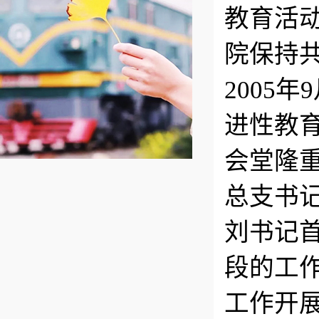
教育活
院保持
2005
进性教
会堂隆
总支书
刘书记
段的工
工作开