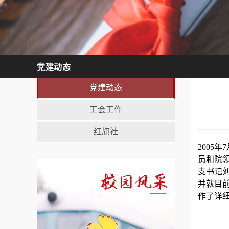
党建动态
党建动态
工会工作
红旗社
2005
员和院
支书记
并就目
作了详