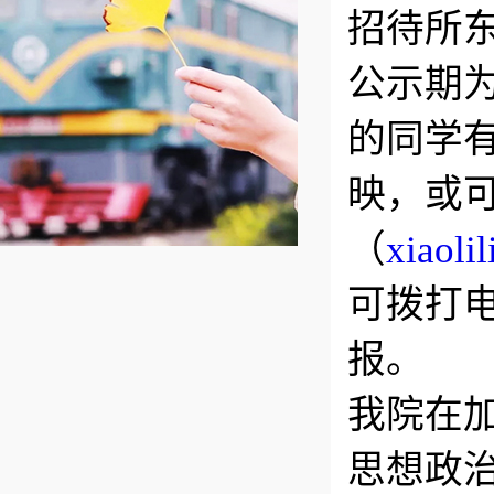
招待所
公示期为
的同学有
映，或可
（
xiaoli
可拨打电
报。
我院在
思想政