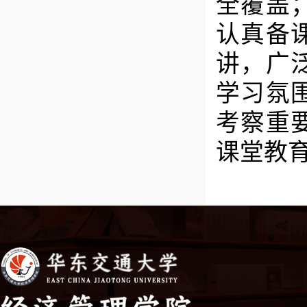
全覆盖
认真备
讲，广
学习氛
考察重
课堂教