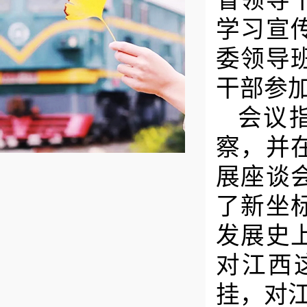
省领导
学习宣
委领导
干部参
会议
察，并
展座谈
了新坐
发展史
对江西
挂，对