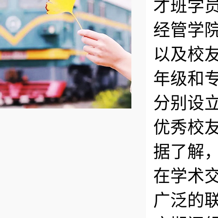
才班学
经管学
以及校
年级和
分别设
优秀校
据了解
在学术
广泛的