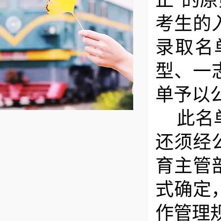
正”的
考生的
录取名
型
、
一
单予以
此名
还须
经
育主管
式确定
作管理