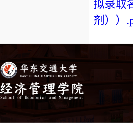
拟录取名
剂））.p