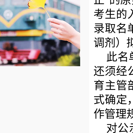
正”的
考生的
录取名
调剂
）
此名
还须
经
育主管
式确定
作管理
对公